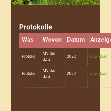
Protokolle
Was
Wovon
Datum
Anzeig
MV der
Protokoll
2022
download
BZG
MV der
Protokoll
2023
download
BZG
Details
Veröffentlicht: 01. Mai 2023