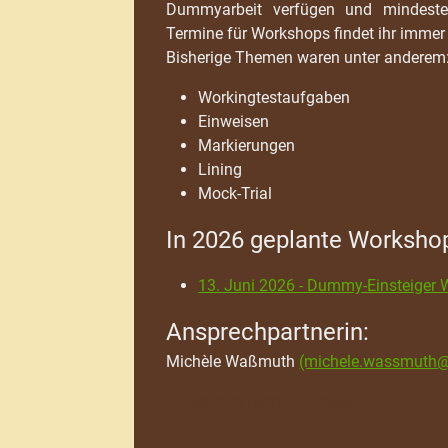
Dummyarbeit verfügen und mindest
Termine für Workshops findet ihr immer
Bisherige Themen waren unter anderem
Workingtestaufgaben
Einweisen
Markierungen
Lining
Mock-Trial
In 2026 geplante Worksho
13. Juni 2026 - Dummy-Einsteiger
Ansprechpartnerin:
Michèle Waßmuth
(michele.wassmuth
Details
Veröffentlicht: 13. April 2023