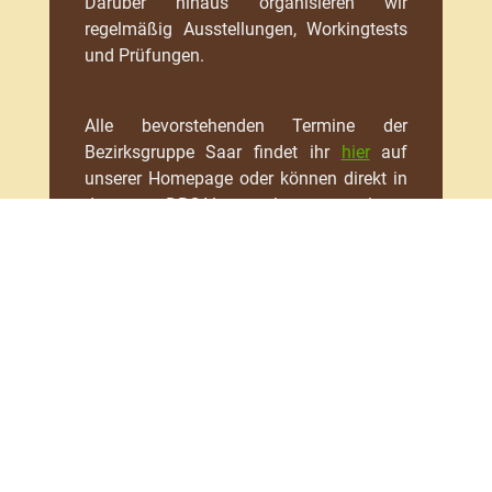
Darüber hinaus organisieren wir
regelmäßig Ausstellungen, Workingtests
und Prüfungen.
Alle bevorstehenden Termine der
Bezirksgruppe Saar findet ihr
hier
auf
unserer Homepage oder können direkt in
der DRC-Veranstaltungsverwaltung
angezeigt werden:
DRC Veranstaltungsverwaltung öffnen
Ihr findet uns auch auf
unserer Facebook-Seite!
Details
Veröffentlicht: 11. April
2023